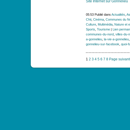
Site Internet sur Gonnelieu
05:53 Publié dans
Actualités
,
As
Chti
,
Cinéma
,
Communes du N
Culture
,
Multimédia
,
Nature et 
Sports
,
Tourisme
|
Lien perman
communes-du-nord
,
villes-du-
a-gonnelieu
,
la-vie-a-gonnelieu
gonnelieu-sur-facebook
,
quoi-f
1
2
3
4
5
6
7
8
Page suivant