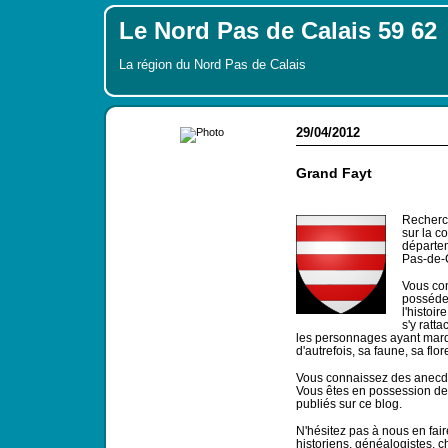
Le Nord Pas de Calais 59 62
La région du Nord Pas de Calais
29/04/2012
Grand Fayt
Recherch
sur la c
départem
Pas-de-
Vous co
possédez
l'histoir
s'y ratt
les personnages ayant marqu
d'autrefois, sa faune, sa flor
Vous connaissez des anecdot
Vous êtes en possession de c
publiés sur ce blog.
N'hésitez pas à nous en faire
historiens, généalogistes, 