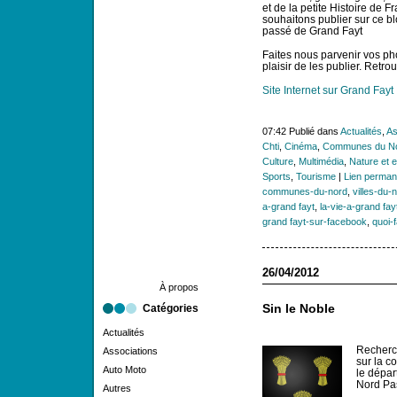
et de la petite Histoire de F
souhaitons publier sur ce bl
passé de Grand Fayt
Faites nous parvenir vos ph
plaisir de les publier. Retr
Site Internet sur Grand Fayt
07:42 Publié dans
Actualités
,
As
Chti
,
Cinéma
,
Communes du N
Culture
,
Multimédia
,
Nature et 
Sports
,
Tourisme
|
Lien perman
communes-du-nord
,
villes-du-
a-grand fayt
,
la-vie-a-grand fay
grand fayt-sur-facebook
,
quoi-f
26/04/2012
À propos
Catégories
Sin le Noble
Actualités
Recherch
Associations
sur la c
Auto Moto
le dépar
Nord Pa
Autres