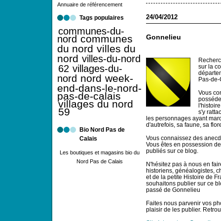
Annuaire de référencement
24/04/2012
Tags populaires
communes-du-
communes
nord
Gonnelieu
du nord
villes du
nord
villes-du-nord
Recherch
62
villages-du-
sur la c
départem
nord
week-
nord
Pas-de-
end-dans-le-nord-
Vous co
pas-de-calais
possédez
villages du nord
l'histoi
59
s'y ratt
les personnages ayant marqu
d'autrefois, sa faune, sa flor
Bio Nord Pas de
Vous connaissez des anecdo
Calais
Vous êtes en possession de c
publiés sur ce blog.
Les boutiques et magasins bio du
Nord Pas de Calais
N'hésitez pas à nous en faire
historiens, généalogistes, 
et de la petite Histoire de F
souhaitons publier sur ce bl
passé de Gonnelieu
Faites nous parvenir vos ph
plaisir de les publier. Ret