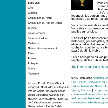
Bons plan
Vous co
possédez
Chti
l'histoir
qui s'y r
Cinéma
légendes, les personnages 
Communes du Nord
industries d'autrefois, sa fau
Communes du Pas de Calais
Vous connaissez des anecdot
Cuisine
Vous êtes en possession de c
publiés sur ce blog.
Loisirs créatifs
N'hésitez pas à nous en faire
Loisirs et Culture
historiens, généalogistes, 
Multimédia
et de la petite Histoire de F
souhaitons publier sur ce bl
Nature et environnement
passé de Sin le Noble
Perso
Faites nous parvenir vos ph
Photos
un plaisir de les publier. R
Politique
Si
te Internet sur Sin le Nobl
Sports
Tourisme
08:05 Publié dans
Actualités
,
As
Chti
,
Cinéma
,
Communes du N
Le Nord Pas de Calais
Villes et
Culture
,
Multimédia
,
Nature et 
villages du Nord
Villes et villages du
Sports
,
Tourisme
|
Lien perman
Pas de Calais
Lille
Valenciennes
communes-du-nord
,
villes-du-
Douai
Dunkerque
Avesnes sur
a-sin le noble
,
la-vie-a-sin le no
Helpe
Arras
Annuaire du Nord Pas
de Calais
Annonces gratuites
sin le noble-sur-facebook
,
quoi-
Guide du Nord Pas de Calais