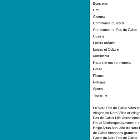
Bons plan
Chti
Cinéma
Communes du Nord
Communes du Pas de Calais
Cuisine
Loisirs créatifs
Loisirs et Culture
Multimédia
Nature et environnement
Perso
Photos
Politique
Sports
Tourisme
Le Nord Pas de Calais
Villes et
villages du Nord
Villes et villag
Pas de Calais
Lille
Valencienne
Douai
Dunkerque
Avesnes sur
Helpe
Arras
Annuaire du Nord 
de Calais
Annonces gratuites
Guide du Nord Pas de Calais