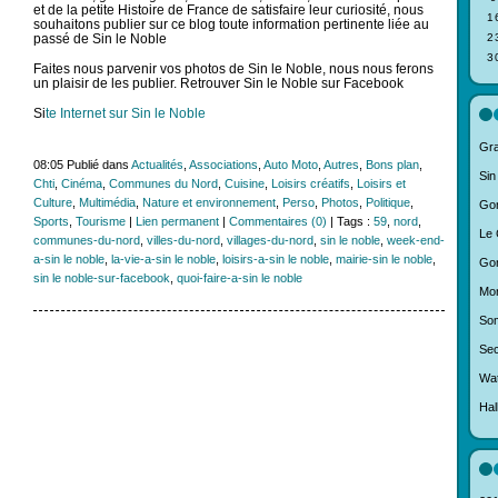
et de la petite Histoire de France de satisfaire leur curiosité, nous
1
souhaitons publier sur ce blog toute information pertinente liée au
passé de Sin le Noble
2
3
Faites nous parvenir vos photos de Sin le Noble, nous nous ferons
un plaisir de les publier. Retrouver Sin le Noble sur Facebook
Si
te Internet sur Sin le Noble
Gra
08:05 Publié dans
Actualités
,
Associations
,
Auto Moto
,
Autres
,
Bons plan
,
Sin
Chti
,
Cinéma
,
Communes du Nord
,
Cuisine
,
Loisirs créatifs
,
Loisirs et
Culture
,
Multimédia
,
Nature et environnement
,
Perso
,
Photos
,
Politique
,
Gon
Sports
,
Tourisme
|
Lien permanent
|
Commentaires (0)
| Tags :
59
,
nord
,
Le 
communes-du-nord
,
villes-du-nord
,
villages-du-nord
,
sin le noble
,
week-end-
a-sin le noble
,
la-vie-a-sin le noble
,
loisirs-a-sin le noble
,
mairie-sin le noble
,
Gon
sin le noble-sur-facebook
,
quoi-faire-a-sin le noble
Mon
So
Sec
Wat
Hal