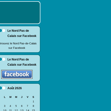
Le Nord Pas de
Calais sur Facebook
trouvez le Nord Pas-de-Calais
sur Facebook
Le Nord Pas de
Calais sur Facebook
Août 2026
D
L
M
M
J
V
S
1
3
4
5
6
7
8
10
11
12
13
14
15