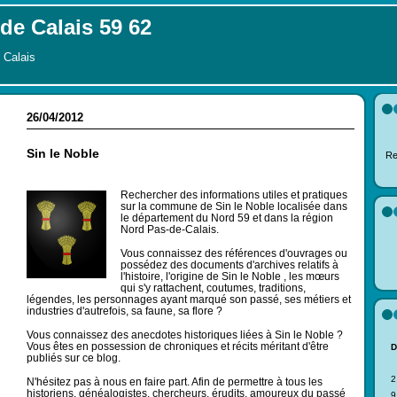
de Calais 59 62
 Calais
26/04/2012
Sin le Noble
Re
Rechercher des informations utiles et pratiques
sur la commune de Sin le Noble localisée dans
le département du Nord 59 et dans la région
Nord Pas-de-Calais.
Vous connaissez des références d'ouvrages ou
possédez des documents d'archives relatifs à
l'histoire, l'origine de Sin le Noble , les mœurs
qui s'y rattachent, coutumes, traditions,
légendes, les personnages ayant marqué son passé, ses métiers et
industries d'autrefois, sa faune, sa flore ?
Vous connaissez des anecdotes historiques liées à Sin le Noble ?
Vous êtes en possession de chroniques et récits méritant d'être
publiés sur ce blog.
2
N'hésitez pas à nous en faire part. Afin de permettre à tous les
historiens, généalogistes, chercheurs, érudits, amoureux du passé
9