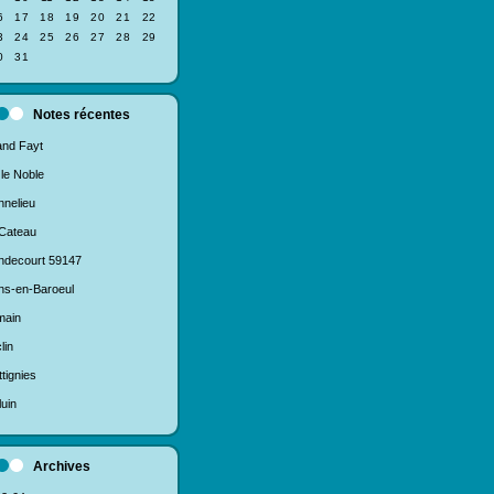
6
17
18
19
20
21
22
3
24
25
26
27
28
29
0
31
Notes récentes
nd Fayt
 le Noble
nelieu
Cateau
decourt 59147
s-en-Baroeul
main
lin
tignies
luin
Archives