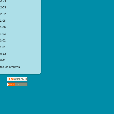
2-04
2-03
2-02
1-08
1-06
1-03
1-02
1-01
0-12
0-11
tes les archives