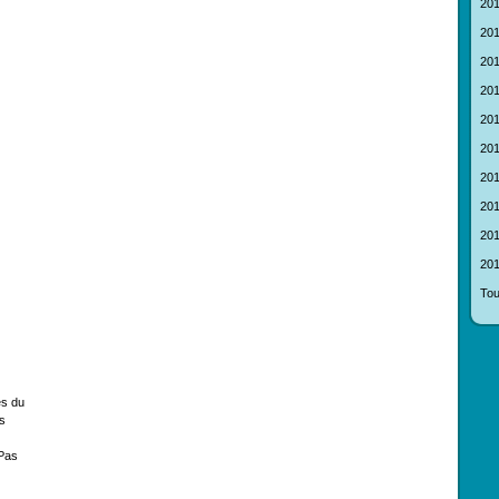
201
201
201
201
201
201
201
201
201
201
Tou
es du
s
Pas