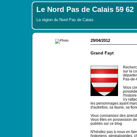
Le Nord Pas de Calais 59 62
La région du Nord Pas de Calais
29/04/2012
Grand Fayt
Recherch
sur la c
départem
Pas-de-
Vous co
possédez
l'histoir
s'y ratt
les personnages ayant marqu
d'autrefois, sa faune, sa flor
Vous connaissez des anecdot
Vous êtes en possession de c
publiés sur ce blog.
N'hésitez pas à nous en faire
historiens, généalogistes, 