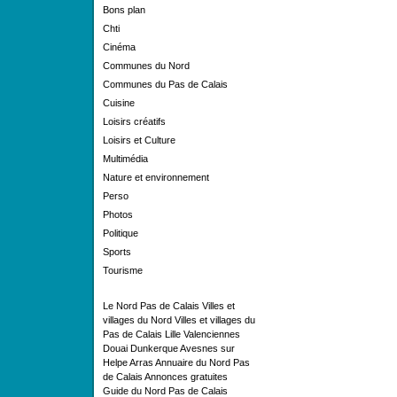
Bons plan
Chti
Cinéma
Communes du Nord
Communes du Pas de Calais
Cuisine
Loisirs créatifs
Loisirs et Culture
Multimédia
Nature et environnement
Perso
Photos
Politique
Sports
Tourisme
Le Nord Pas de Calais
Villes et
villages du Nord
Villes et villages du
Pas de Calais
Lille
Valenciennes
Douai
Dunkerque
Avesnes sur
Helpe
Arras
Annuaire du Nord Pas
de Calais
Annonces gratuites
Guide du Nord Pas de Calais