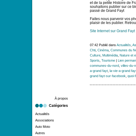
et de la petite Histoire de F
souhaitons publier sur ce bl
passé de Grand Fayt
Faites nous parvenir vos ph
plaisir de les publier. Retr
Site Internet sur Grand Fayt
07:42 Publié dans
Actualités
,
As
Chti
,
Cinéma
,
Communes du N
Culture
,
Multimédia
,
Nature et 
Sports
,
Tourisme
|
Lien perman
communes-du-nord
,
villes-du-
a-grand fayt
,
la-vie-a-grand fay
grand fayt-sur-facebook
,
quoi-f
À propos
Catégories
Actualités
Associations
Auto Moto
Autres