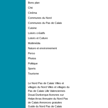
Bons plan
Chti
Cinéma
Communes du Nord
Communes du Pas de Calais
Cuisine
Loisirs créatifs
Loisirs et Culture
Multimédia
Nature et environnement
Perso
Photos
Politique
Sports
Tourisme
Le Nord Pas de Calais
Villes et
villages du Nord
Villes et villages du
Pas de Calais
Lille
Valenciennes
Douai
Dunkerque
Avesnes sur
Helpe
Arras
Annuaire du Nord Pas
de Calais
Annonces gratuites
Guide du Nord Pas de Calais