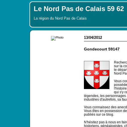
Le Nord Pas de Calais 59 62
La région du Nord Pas de Calais
13/04/2012
Gondecourt 59147
Recherch
sur la 
le dépar
Nord Pa
Vous co
possédez
l'histoi
qui s'y r
légendes, les personnages 
industries d'autrefois, sa fau
Vous connaissez des anecdo
Vous êtes en possession de c
publiés sur ce blog.
N'hésitez pas à nous en faire
historiens, généalogistes, 