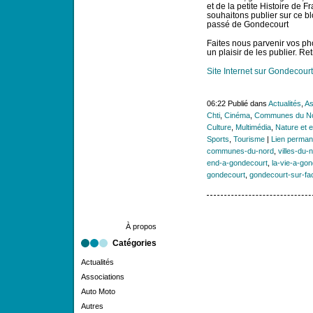
et de la petite Histoire de F
souhaitons publier sur ce bl
passé de Gondecourt
Faites nous parvenir vos p
un plaisir de les publier. 
Site Internet sur Gondecourt
06:22 Publié dans
Actualités
,
As
Chti
,
Cinéma
,
Communes du N
Culture
,
Multimédia
,
Nature et 
Sports
,
Tourisme
|
Lien perman
communes-du-nord
,
villes-du-
end-a-gondecourt
,
la-vie-a-go
gondecourt
,
gondecourt-sur-f
À propos
Catégories
Actualités
Associations
Auto Moto
Autres